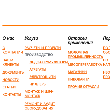
О нас
Услуги
Отрасли
По
применения
О
РАСЧЕТЫ И ПРОЕКТЫ
ПО 
КОМПАНИИ
МОЛОЧНАЯ
ОБ
ПРОИЗВОДСТВО
ПРОМЫШЛЕННОСТЬ
НАШИ
ПО
ЛЬДОАККУМУЛЯТОРЫ
КЛИЕНТЫ
МЯСОПЕРЕРАБОТКА
НАП
АГРЕГАТЫ
МАГАЗИНЫ
ДОКУМЕНТЫ
НЕ
ЭЛЕКТРОЩИТЫ
ПРО
ПИВОВАРНИ
НОВОСТИ
ЧИЛЛЕРЫ
ПРОЧИЕ ОТРАСЛИ
СТАТЬИ
МОНТАЖ И ШЕФ-
КОНТАКТЫ
МОНТАЖ
РЕМОНТ И АУДИТ
ОБОРУДОВАНИЯ