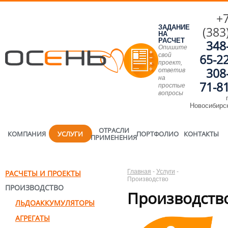
+
ЗАДАНИЕ
(383
НА
РАСЧЕТ
348
Опишите
свой
65-2
проект,
308
ответив
на
71-8
простые
вопросы
г
Новосибирс
ОТРАСЛИ
КОМПАНИЯ
УСЛУГИ
ПОРТФОЛИО
КОНТАКТЫ
ПРИМЕНЕНИЯ
Главная
-
Услуги
-
РАСЧЕТЫ И ПРОЕКТЫ
Производство
ПРОИЗВОДСТВО
Производств
ЛЬДОАККУМУЛЯТОРЫ
АГРЕГАТЫ