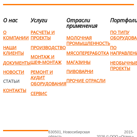
О нас
Услуги
Отрасли
Портфол
применения
О
РАСЧЕТЫ И
ПО ТИПУ
КОМПАНИИ
ПРОЕКТЫ
МОЛОЧНАЯ
ОБОРУДОВА
ПРОМЫШЛЕННОСТЬ
НАШИ
ПРОИЗВОДСТВО
ПО
КЛИЕНТЫ
МЯСОПЕРЕРАБОТКА
НАПРАВЛЕН
МОНТАЖ И
ШЕФ-МОНТАЖ
МАГАЗИНЫ
ДОКУМЕНТЫ
НЕОБЫЧНЫ
ПРОЕКТЫ
ПИВОВАРНИ
НОВОСТИ
РЕМОНТ И
АУДИТ
ПРОЧИЕ ОТРАСЛИ
СТАТЬИ
ОБОРУДОВАНИЯ
КОНТАКТЫ
СЕРВИС
630501, Новосибирская
2015-
область,
2026 © ООО «Осень»