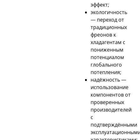
эффект;
экологичность
— переход от
традиционных
фреонов к
хладагентам с
пониженным
потенциалом
глобального
потепления;
надёжность —
использование
компонентов от
проверенных
производителей
с
подтверждёнными
эксплуатационным
характеристиками;