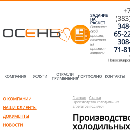
+
ЗАДАНИЕ
(383
НА
РАСЧЕТ
348
Опишите
свой
65-2
проект,
308
ответив
на
71-8
простые
вопросы
г
Новосибирс
ОТРАСЛИ
КОМПАНИЯ
УСЛУГИ
ПОРТФОЛИО
КОНТАКТЫ
ПРИМЕНЕНИЯ
Главная
-
Статьи
-
О КОМПАНИИ
Производство холодильных
агрегатов под ключ
НАШИ КЛИЕНТЫ
Производств
ДОКУМЕНТЫ
холодильных
НОВОСТИ