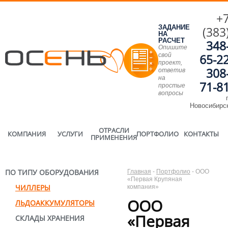
+
ЗАДАНИЕ
(383
НА
РАСЧЕТ
348
Опишите
свой
65-2
проект,
308
ответив
на
71-8
простые
вопросы
г
Новосибирс
ОТРАСЛИ
КОМПАНИЯ
УСЛУГИ
ПОРТФОЛИО
КОНТАКТЫ
ПРИМЕНЕНИЯ
ПО ТИПУ ОБОРУДОВАНИЯ
Главная
-
Портфолио
-
ООО
«Первая Крупяная
ЧИЛЛЕРЫ
компания»
ООО
ЛЬДОАККУМУЛЯТОРЫ
«Первая
СКЛАДЫ ХРАНЕНИЯ