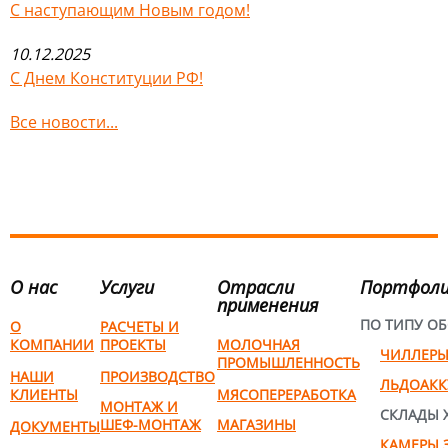
С наступающим Новым годом!
10.12.2025
С Днем Конституции РФ!
Все новости...
О нас
Услуги
Отрасли
Портфол
применения
ПО ТИПУ О
О
РАСЧЕТЫ И
КОМПАНИИ
ПРОЕКТЫ
МОЛОЧНАЯ
ЧИЛЛЕР
ПРОМЫШЛЕННОСТЬ
НАШИ
ПРОИЗВОДСТВО
ЛЬДОАК
КЛИЕНТЫ
МЯСОПЕРЕРАБОТКА
МОНТАЖ И
СКЛАДЫ 
ШЕФ-МОНТАЖ
МАГАЗИНЫ
ДОКУМЕНТЫ
КАМЕРЫ 