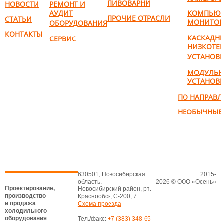
ПИВОВАРНИ
НОВОСТИ
РЕМОНТ И
АУДИТ
КОМПЬЮ
ПРОЧИЕ ОТРАСЛИ
СТАТЬИ
МОНИТО
ОБОРУДОВАНИЯ
КОНТАКТЫ
КАСКАДН
СЕРВИС
НИЗКОТЕ
УСТАНОВ
МОДУЛЬ
УСТАНОВ
ПО НАПРАВ
НЕОБЫЧНЫЕ
630501, Новосибирская
2015-
область,
2026 © ООО «Осень»
Проектирование,
Новосибирский район, рп.
производство
Краснообск, С-200, 7
и продажа
Схема проезда
холодильного
оборудования
Тел./факс:
+7 (383) 348-65-