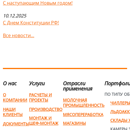
С наступающим Новым годом!
10.12.2025
С Днем Конституции РФ!
Все новости...
О нас
Услуги
Отрасли
Портфол
применения
ПО ТИПУ О
О
РАСЧЕТЫ И
КОМПАНИИ
ПРОЕКТЫ
МОЛОЧНАЯ
ЧИЛЛЕР
ПРОМЫШЛЕННОСТЬ
НАШИ
ПРОИЗВОДСТВО
ЛЬДОАК
КЛИЕНТЫ
МЯСОПЕРЕРАБОТКА
МОНТАЖ И
СКЛАДЫ 
ШЕФ-МОНТАЖ
МАГАЗИНЫ
ДОКУМЕНТЫ
КАМЕРЫ 