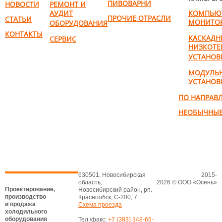
ПИВОВАРНИ
НОВОСТИ
РЕМОНТ И
АУДИТ
КОМПЬЮ
ПРОЧИЕ ОТРАСЛИ
СТАТЬИ
МОНИТО
ОБОРУДОВАНИЯ
КОНТАКТЫ
КАСКАДН
СЕРВИС
НИЗКОТЕ
УСТАНОВ
МОДУЛЬ
УСТАНОВ
ПО НАПРАВ
НЕОБЫЧНЫЕ
630501, Новосибирская
2015-
область,
2026 © ООО «Осень»
Проектирование,
Новосибирский район, рп.
производство
Краснообск, С-200, 7
и продажа
Схема проезда
холодильного
оборудования
Тел./факс:
+7 (383) 348-65-