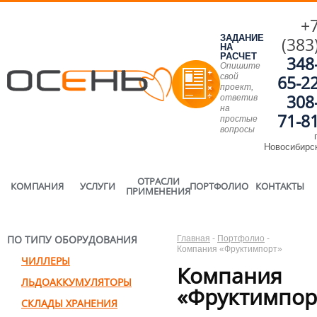
+
ЗАДАНИЕ
(383
НА
РАСЧЕТ
348
Опишите
свой
65-2
проект,
308
ответив
на
71-8
простые
вопросы
г
Новосибирс
ОТРАСЛИ
КОМПАНИЯ
УСЛУГИ
ПОРТФОЛИО
КОНТАКТЫ
ПРИМЕНЕНИЯ
ПО ТИПУ ОБОРУДОВАНИЯ
Главная
-
Портфолио
-
Компания «Фруктимпорт»
ЧИЛЛЕРЫ
Компания
ЛЬДОАККУМУЛЯТОРЫ
«Фруктимпор
СКЛАДЫ ХРАНЕНИЯ