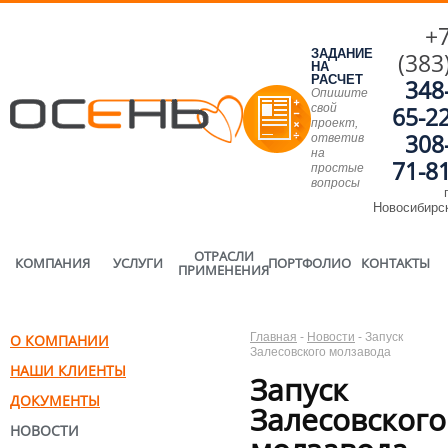
+
ЗАДАНИЕ
(383
НА
РАСЧЕТ
348
Опишите
свой
65-2
проект,
308
ответив
на
71-8
простые
вопросы
г
Новосибирс
ОТРАСЛИ
КОМПАНИЯ
УСЛУГИ
ПОРТФОЛИО
КОНТАКТЫ
ПРИМЕНЕНИЯ
Главная
-
Новости
-
Запуск
О КОМПАНИИ
Залесовского молзавода
НАШИ КЛИЕНТЫ
Запуск
ДОКУМЕНТЫ
Залесовского
НОВОСТИ