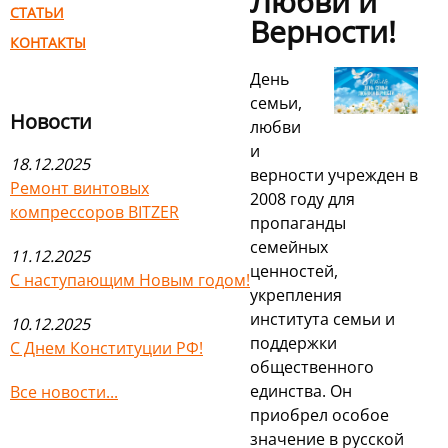
Любви и
СТАТЬИ
Верности!
КОНТАКТЫ
День
семьи,
Новости
любви
и
18.12.2025
верности учрежден в
Ремонт винтовых
2008 году для
компрессоров BITZER
пропаганды
семейных
11.12.2025
ценностей,
С наступающим Новым годом!
укрепления
института семьи и
10.12.2025
поддержки
С Днем Конституции РФ!
общественного
единства. Он
Все новости...
приобрел особое
значение в русской