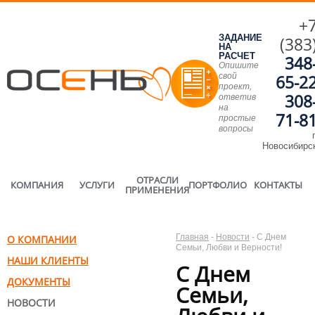
+
ЗАДАНИЕ
(383
НА
РАСЧЕТ
348
Опишите
свой
65-2
проект,
308
ответив
на
71-8
простые
вопросы
г
Новосибирс
ОТРАСЛИ
КОМПАНИЯ
УСЛУГИ
ПОРТФОЛИО
КОНТАКТЫ
ПРИМЕНЕНИЯ
Главная
-
Новости
-
С Днем
О КОМПАНИИ
Семьи, Любви и Верности!
НАШИ КЛИЕНТЫ
С Днем
ДОКУМЕНТЫ
Семьи,
НОВОСТИ