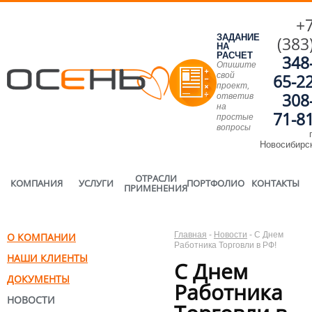
+
ЗАДАНИЕ
(383
НА
РАСЧЕТ
348
Опишите
свой
65-2
проект,
308
ответив
на
71-8
простые
вопросы
г
Новосибирс
ОТРАСЛИ
КОМПАНИЯ
УСЛУГИ
ПОРТФОЛИО
КОНТАКТЫ
ПРИМЕНЕНИЯ
Главная
-
Новости
-
С Днем
О КОМПАНИИ
Работника Торговли в РФ!
НАШИ КЛИЕНТЫ
С Днем
ДОКУМЕНТЫ
Работника
НОВОСТИ