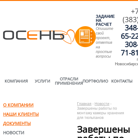
+
ЗАДАНИЕ
(383
НА
РАСЧЕТ
348
Опишите
свой
65-2
проект,
308
ответив
на
71-8
простые
вопросы
г
Новосибирс
ОТРАСЛИ
КОМПАНИЯ
УСЛУГИ
ПОРТФОЛИО
КОНТАКТЫ
ПРИМЕНЕНИЯ
Главная
-
Новости
-
О КОМПАНИИ
Завершены работы по
монтажу камеры хранения
НАШИ КЛИЕНТЫ
для тюльпанов
ДОКУМЕНТЫ
Завершены
НОВОСТИ