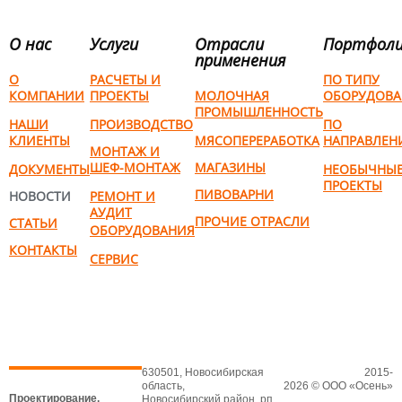
О нас
Услуги
Отрасли
Портфол
применения
О
РАСЧЕТЫ И
ПО ТИПУ
КОМПАНИИ
ПРОЕКТЫ
МОЛОЧНАЯ
ОБОРУДОВА
ПРОМЫШЛЕННОСТЬ
НАШИ
ПРОИЗВОДСТВО
ПО
КЛИЕНТЫ
МЯСОПЕРЕРАБОТКА
НАПРАВЛЕН
МОНТАЖ И
ШЕФ-МОНТАЖ
МАГАЗИНЫ
ДОКУМЕНТЫ
НЕОБЫЧНЫ
ПРОЕКТЫ
ПИВОВАРНИ
НОВОСТИ
РЕМОНТ И
АУДИТ
ПРОЧИЕ ОТРАСЛИ
СТАТЬИ
ОБОРУДОВАНИЯ
КОНТАКТЫ
СЕРВИС
630501, Новосибирская
2015-
область,
2026 © ООО «Осень»
Проектирование,
Новосибирский район, рп.