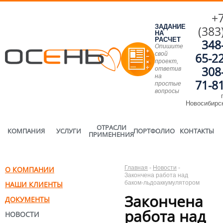
+
ЗАДАНИЕ
(383
НА
РАСЧЕТ
348
Опишите
свой
65-2
проект,
308
ответив
на
71-8
простые
вопросы
г
Новосибирс
ОТРАСЛИ
КОМПАНИЯ
УСЛУГИ
ПОРТФОЛИО
КОНТАКТЫ
ПРИМЕНЕНИЯ
Главная
-
Новости
-
О КОМПАНИИ
Закончена работа над
баком-льдоаккумулятором
НАШИ КЛИЕНТЫ
Закончена
ДОКУМЕНТЫ
работа над
НОВОСТИ