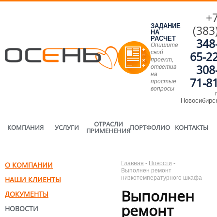
+
ЗАДАНИЕ
(383
НА
РАСЧЕТ
348
Опишите
свой
65-2
проект,
308
ответив
на
71-8
простые
вопросы
г
Новосибирс
ОТРАСЛИ
КОМПАНИЯ
УСЛУГИ
ПОРТФОЛИО
КОНТАКТЫ
ПРИМЕНЕНИЯ
Главная
-
Новости
-
О КОМПАНИИ
Выполнен ремонт
низкотемпературного шкафа
НАШИ КЛИЕНТЫ
Выполнен
ДОКУМЕНТЫ
ремонт
НОВОСТИ