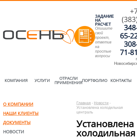
+
ЗАДАНИЕ
(383
НА
РАСЧЕТ
348
Опишите
свой
65-2
проект,
308
ответив
на
71-8
простые
вопросы
г
Новосибирс
ОТРАСЛИ
КОМПАНИЯ
УСЛУГИ
ПОРТФОЛИО
КОНТАКТЫ
ПРИМЕНЕНИЯ
Главная
-
Новости
-
О КОМПАНИИ
Установлена холодильная
централь
НАШИ КЛИЕНТЫ
Установлена
ДОКУМЕНТЫ
холодильная
НОВОСТИ