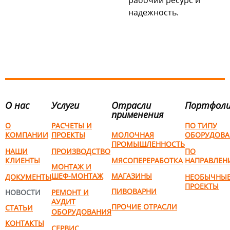
рабочий ресурс и
надежность.
О нас
Услуги
Отрасли
Портфол
применения
О
РАСЧЕТЫ И
ПО ТИПУ
КОМПАНИИ
ПРОЕКТЫ
МОЛОЧНАЯ
ОБОРУДОВА
ПРОМЫШЛЕННОСТЬ
НАШИ
ПРОИЗВОДСТВО
ПО
КЛИЕНТЫ
МЯСОПЕРЕРАБОТКА
НАПРАВЛЕН
МОНТАЖ И
ШЕФ-МОНТАЖ
МАГАЗИНЫ
ДОКУМЕНТЫ
НЕОБЫЧНЫ
ПРОЕКТЫ
ПИВОВАРНИ
НОВОСТИ
РЕМОНТ И
АУДИТ
ПРОЧИЕ ОТРАСЛИ
СТАТЬИ
ОБОРУДОВАНИЯ
КОНТАКТЫ
СЕРВИС