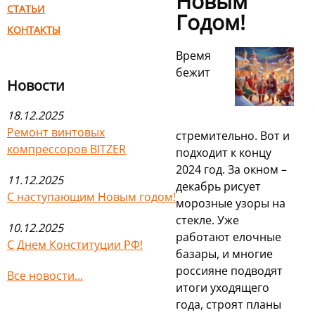
Новым
СТАТЬИ
Годом!
КОНТАКТЫ
Время
бежит
Новости
18.12.2025
Ремонт винтовых
стремительно. Вот и
компрессоров BITZER
подходит к концу
2024 год. За окном –
11.12.2025
декабрь рисует
С наступающим Новым годом!
морозные узоры на
стекле. Уже
10.12.2025
работают елочные
С Днем Конституции РФ!
базары, и многие
россияне подводят
Все новости...
итоги уходящего
года, строят планы