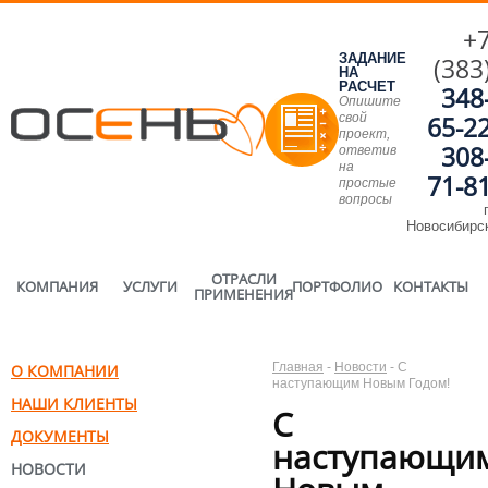
+
ЗАДАНИЕ
(383
НА
РАСЧЕТ
348
Опишите
свой
65-2
проект,
308
ответив
на
71-8
простые
вопросы
г
Новосибирс
ОТРАСЛИ
КОМПАНИЯ
УСЛУГИ
ПОРТФОЛИО
КОНТАКТЫ
ПРИМЕНЕНИЯ
Главная
-
Новости
-
С
О КОМПАНИИ
наступающим Новым Годом!
НАШИ КЛИЕНТЫ
С
ДОКУМЕНТЫ
наступающи
НОВОСТИ