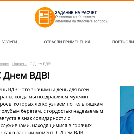
ЗАДАНИЕ НА РАСЧЕТ
Опишите свой проект,
ответив на простые вопросы
УСЛУГИ
ОТРАСЛИ ПРИМЕНЕНИЯ
ПОРТФОЛ
авная
-
Новости
-
С Днем ВДВ!
С Днем ВДВ!
ень ВДВ – это значимый день для всей
траны, когда мы поздравляем мужчин-
ероев, которых легко узнаем по тельняшкам
 голубым беретам, с гордостью надеваемым
 августа в знак солидарности с
ослуживцами, находящимися в горячих
очках в данный момент. С Днем ВДВ