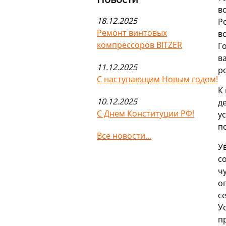
в
18.12.2025
Р
Ремонт винтовых
в
компрессоров BITZER
Г
в
11.12.2025
р
С наступающим Новым годом!
К
10.12.2025
д
С Днем Конституции РФ!
у
п
Все новости...
У
с
ч
о
с
У
п