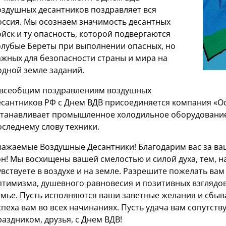
оздушных десантников поздравляет вся
оссия. Мы осознаем значимость десантных
ойск и ту опасность, которой подвергаются
олубые Береты при выполнении опасных, но
ажных для безопасности страны и мира на
одной земле заданий.
 всеобщим поздравлениям воздушных
есантников РФ с Днем ВДВ присоединяется компания «Ос
станавливает промышленное холодильное оборудование
оследнему слову техники.
важаемые Воздушные Десантники! Благодарим вас за ва
он! Мы восхищены вашей смелостью и силой духа, тем, н
увствуете в воздухе и на земле. Разрешите пожелать вам
птимизма, душевного равновесия и позитивных взглядов
емье. Пусть исполняются ваши заветные желания и сбы
спеха вам во всех начинаниях. Пусть удача вам сопутству
раздником, друзья, с Днем ВДВ!