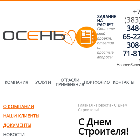
+
ЗАДАНИЕ
(383
НА
РАСЧЕТ
348
Опишите
свой
65-2
проект,
308
ответив
на
71-8
простые
вопросы
г
Новосибирс
ОТРАСЛИ
КОМПАНИЯ
УСЛУГИ
ПОРТФОЛИО
КОНТАКТЫ
ПРИМЕНЕНИЯ
Главная
-
Новости
-
С Днем
О КОМПАНИИ
Строителя!
НАШИ КЛИЕНТЫ
С Днем
ДОКУМЕНТЫ
Строителя!
НОВОСТИ