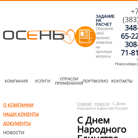
+
ЗАДАНИЕ
(383
НА
РАСЧЕТ
348
Опишите
свой
65-2
проект,
308
ответив
на
71-8
простые
вопросы
г
Новосибирс
ОТРАСЛИ
КОМПАНИЯ
УСЛУГИ
ПОРТФОЛИО
КОНТАКТЫ
ПРИМЕНЕНИЯ
Главная
-
Новости
-
С Днем
О КОМПАНИИ
Народного Единства России!
НАШИ КЛИЕНТЫ
С Днем
ДОКУМЕНТЫ
Народного
НОВОСТИ