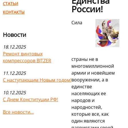
Единства
СТАТЬИ
России!
КОНТАКТЫ
Сила
Новости
18.12.2025
Ремонт винтовых
страны не в
компрессоров BITZER
многомиллионной
армии и новейшем
11.12.2025
вооружении, а в
С наступающим Новым годом!
единстве
10.12.2025
населяющих ее
С Днем Конституции РФ!
народов и
народностей,
Все новости...
которые все, как
один являются
патриотами своей