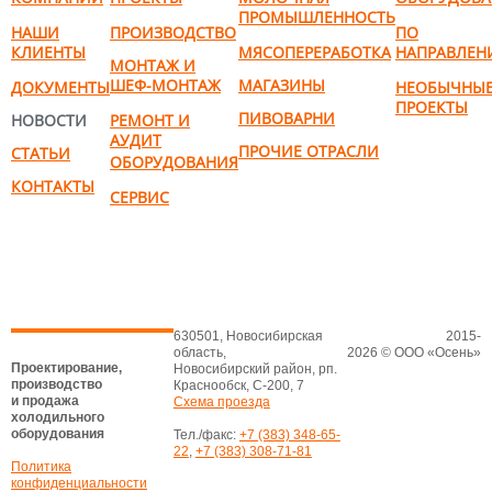
ПРОМЫШЛЕННОСТЬ
НАШИ
ПРОИЗВОДСТВО
ПО
КЛИЕНТЫ
МЯСОПЕРЕРАБОТКА
НАПРАВЛЕН
МОНТАЖ И
ШЕФ-МОНТАЖ
МАГАЗИНЫ
ДОКУМЕНТЫ
НЕОБЫЧНЫ
ПРОЕКТЫ
ПИВОВАРНИ
НОВОСТИ
РЕМОНТ И
АУДИТ
ПРОЧИЕ ОТРАСЛИ
СТАТЬИ
ОБОРУДОВАНИЯ
КОНТАКТЫ
СЕРВИС
630501, Новосибирская
2015-
область,
2026 © ООО «Осень»
Проектирование,
Новосибирский район, рп.
производство
Краснообск, С-200, 7
и продажа
Схема проезда
холодильного
оборудования
Тел./факс:
+7 (383) 348-65-
22
,
+7 (383) 308-71-81
Политика
конфиденциальности