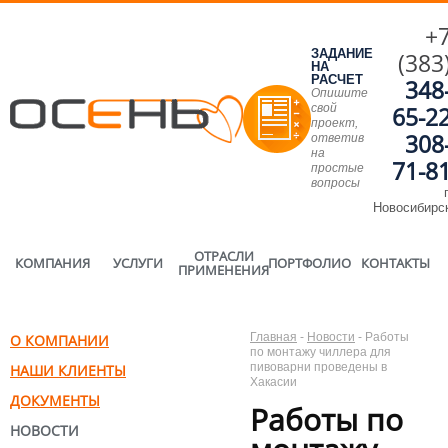
+
ЗАДАНИЕ
(383
НА
РАСЧЕТ
348
Опишите
свой
65-2
проект,
308
ответив
на
71-8
простые
вопросы
г
Новосибирс
ОТРАСЛИ
КОМПАНИЯ
УСЛУГИ
ПОРТФОЛИО
КОНТАКТЫ
ПРИМЕНЕНИЯ
Главная
-
Новости
-
Работы
О КОМПАНИИ
по монтажу чиллера для
пивоварни проведены в
НАШИ КЛИЕНТЫ
Хакасии
ДОКУМЕНТЫ
Работы по
НОВОСТИ