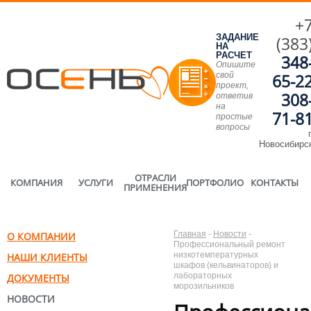
+
ЗАДАНИЕ
(383
НА
РАСЧЕТ
348
Опишите
свой
65-2
проект,
308
ответив
на
71-8
простые
вопросы
г
Новосибирс
ОТРАСЛИ
КОМПАНИЯ
УСЛУГИ
ПОРТФОЛИО
КОНТАКТЫ
ПРИМЕНЕНИЯ
Главная
-
Новости
-
О КОМПАНИИ
Профессиональный ремонт
низкотемпературных
НАШИ КЛИЕНТЫ
шкафов (кельвинаторов) и
лабораторных
ДОКУМЕНТЫ
морозильников
НОВОСТИ