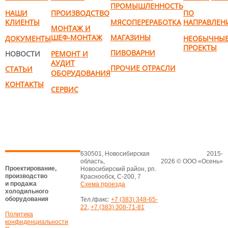
ПРОМЫШЛЕННОСТЬ
НАШИ
ПРОИЗВОДСТВО
ПО
КЛИЕНТЫ
МЯСОПЕРЕРАБОТКА
НАПРАВЛЕН
МОНТАЖ И
ШЕФ-МОНТАЖ
МАГАЗИНЫ
ДОКУМЕНТЫ
НЕОБЫЧНЫ
ПРОЕКТЫ
ПИВОВАРНИ
НОВОСТИ
РЕМОНТ И
АУДИТ
ПРОЧИЕ ОТРАСЛИ
СТАТЬИ
ОБОРУДОВАНИЯ
КОНТАКТЫ
СЕРВИС
630501, Новосибирская
2015-
область,
2026 © ООО «Осень»
Проектирование,
Новосибирский район, рп.
производство
Краснообск, С-200, 7
и продажа
Схема проезда
холодильного
оборудования
Тел./факс:
+7 (383) 348-65-
22
,
+7 (383) 308-71-81
Политика
конфиденциальности