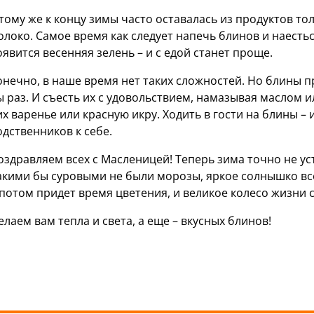
 тому же к концу зимы часто оставалась из продуктов то
олоко. Самое время как следует напечь блинов и наесться
оявится весенняя зелень – и с едой станет проще.
онечно, в наше время нет таких сложностей. Но блины п
ы раз. И съесть их с удовольствием, намазывая маслом и
их варенье или красную икру. Ходить в гости на блины – 
одственников к себе.
оздравляем всех с Масленицей! Теперь зима точно не ус
акими бы суровыми не были морозы, яркое солнышко все 
 потом придет время цветения, и великое колесо жизни 
елаем вам тепла и света, а еще – вкусных блинов!