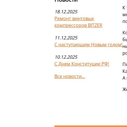
К
18.12.2025
м
Ремонт винтовых
п
компрессоров BITZER
К
11.12.2025
б
С наступающим Новым годом!
н
р
10.12.2025
С Днем Конституции РФ!
П
К
Все новости...
А
Ж