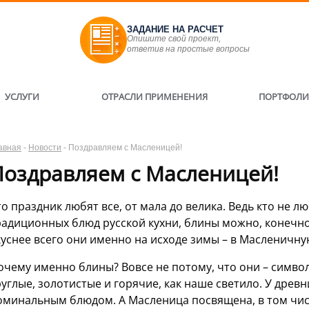
ЗАДАНИЕ НА РАСЧЕТ
Опишите свой проект,
ответив на простые вопросы
УСЛУГИ
ОТРАСЛИ ПРИМЕНЕНИЯ
ПОРТФОЛ
авная
-
Новости
-
Поздравляем с Масленицей!
Поздравляем с Масленицей!
то праздник любят все, от мала до велика. Ведь кто не 
радиционных блюд русской кухни, блины можно, конечно,
куснее всего они именно на исходе зимы – в Масленичну
очему именно блины? Вовсе не потому, что они – символ
руглые, золотистые и горячие, как наше светило. У древ
оминальным блюдом. А Масленица посвящена, в том чис