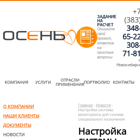
+
ЗАДАНИЕ
(383
НА
РАСЧЕТ
348
Опишите
свой
65-2
проект,
308
ответив
на
71-8
простые
вопросы
г
Новосибирс
ОТРАСЛИ
КОМПАНИЯ
УСЛУГИ
ПОРТФОЛИО
КОНТАКТЫ
ПРИМЕНЕНИЯ
Главная
-
Новости
-
О КОМПАНИИ
Настройка системы
мониторинга для техники
НАШИ КЛИЕНТЫ
специального назначения
ДОКУМЕНТЫ
Настройка
НОВОСТИ