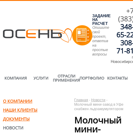
+
ЗАДАНИЕ
(383
НА
РАСЧЕТ
348
Опишите
свой
65-2
проект,
308
ответив
на
71-8
простые
вопросы
г
Новосибирс
ОТРАСЛИ
КОМПАНИЯ
УСЛУГИ
ПОРТФОЛИО
КОНТАКТЫ
ПРИМЕНЕНИЯ
Главная
-
Новости
-
О КОМПАНИИ
Молочный мини-завод в Уфе
снабжен льдоаккумулятором
НАШИ КЛИЕНТЫ
Молочный
ДОКУМЕНТЫ
мини-
НОВОСТИ