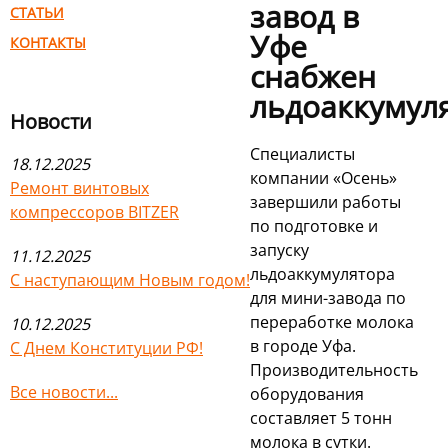
завод в
СТАТЬИ
Уфе
КОНТАКТЫ
снабжен
льдоаккумул
Новости
Специалисты
18.12.2025
компании «Осень»
Ремонт винтовых
завершили работы
компрессоров BITZER
по подготовке и
запуску
11.12.2025
льдоаккумулятора
С наступающим Новым годом!
для мини-завода по
переработке молока
10.12.2025
в городе Уфа.
С Днем Конституции РФ!
Производительность
Все новости...
оборудования
составляет 5 тонн
молока в сутки.