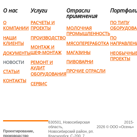
О нас
Услуги
Отрасли
Портфол
применения
О
РАСЧЕТЫ И
ПО ТИПУ
КОМПАНИИ
ПРОЕКТЫ
МОЛОЧНАЯ
ОБОРУДОВА
ПРОМЫШЛЕННОСТЬ
НАШИ
ПРОИЗВОДСТВО
ПО
КЛИЕНТЫ
МЯСОПЕРЕРАБОТКА
НАПРАВЛЕН
МОНТАЖ И
ШЕФ-МОНТАЖ
МАГАЗИНЫ
ДОКУМЕНТЫ
НЕОБЫЧНЫ
ПРОЕКТЫ
ПИВОВАРНИ
НОВОСТИ
РЕМОНТ И
АУДИТ
ПРОЧИЕ ОТРАСЛИ
СТАТЬИ
ОБОРУДОВАНИЯ
КОНТАКТЫ
СЕРВИС
630501, Новосибирская
2015-
область,
2026 © ООО «Осень»
Проектирование,
Новосибирский район, рп.
производство
Краснообск, С-200, 7