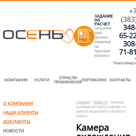
+
ЗАДАНИЕ
(383
НА
РАСЧЕТ
348
Опишите
свой
65-2
проект,
308
ответив
на
71-8
простые
вопросы
г
Новосибирс
ОТРАСЛИ
КОМПАНИЯ
УСЛУГИ
ПОРТФОЛИО
КОНТАКТЫ
ПРИМЕНЕНИЯ
Главная
-
Новости
-
Камера
О КОМПАНИИ
охлаждения мяса поможет в
работе модульного убойного
НАШИ КЛИЕНТЫ
пункта
ДОКУМЕНТЫ
Камера
НОВОСТИ