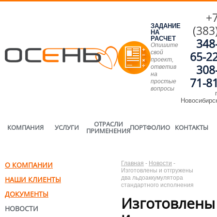
+
ЗАДАНИЕ
(383
НА
РАСЧЕТ
348
Опишите
свой
65-2
проект,
308
ответив
на
71-8
простые
вопросы
г
Новосибирс
ОТРАСЛИ
КОМПАНИЯ
УСЛУГИ
ПОРТФОЛИО
КОНТАКТЫ
ПРИМЕНЕНИЯ
Главная
-
Новости
-
О КОМПАНИИ
Изготовлены и отгружены
два льдоаккумулятора
НАШИ КЛИЕНТЫ
стандартного исполнения
ДОКУМЕНТЫ
Изготовлены
НОВОСТИ